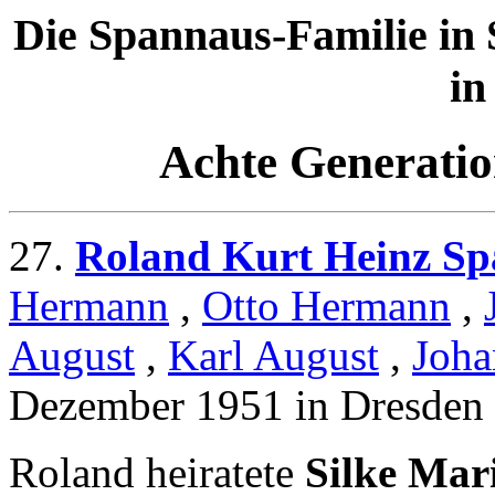
Die Spannaus-Familie in 
in
Achte Generatio
27.
Roland Kurt Heinz S
Hermann
,
Otto Hermann
,
August
,
Karl August
,
Joha
Dezember 1951 in Dresden 
Roland heiratete
Silke Mar